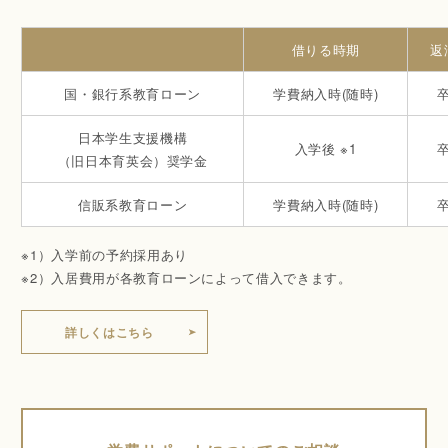
借りる時期
返
国・銀行系教育ローン
学費納入時(随時)
日本学生支援機構
入学後 ※1
（旧日本育英会）奨学金
信販系教育ローン
学費納入時(随時)
※1）入学前の予約採用あり
※2）入居費用が各教育ローンによって借入できます。
詳しくはこちら