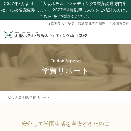
2027年4月より、「大阪ホテル・ウェディング&製菓調理専門学
校」に校名変更致します。2027年4月以降に入学をご検討の方は、
こちら
をご確認ください。
文部科学大臣認定「職業実践専門課程」学校情報公開
学費サポート
TOP
/
入試情報
/
学費サポート
安心して学園生活を満喫するために