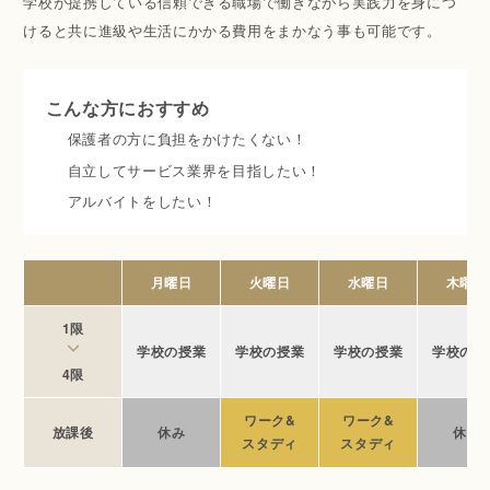
学校が提携している信頼できる職場で働きながら実践力を身につ
けると共に進級や生活にかかる費用をまかなう事も可能です。
こんな方におすすめ
保護者の方に負担をかけたくない！
自立してサービス業界を目指したい！
アルバイトをしたい！
月曜日
火曜日
水曜日
木曜日
1限
学校の授業
学校の授業
学校の授業
学校の授
4限
ワーク&
ワーク&
放課後
休み
休み
スタディ
スタディ