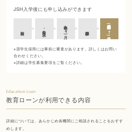
JSH入学後にも申し込みができます
奨学金支給開始
申込み(
(
6
合格･入学
･
4
在学採用
出願
7
月)
月頃)
※奨学生採用には事前に審査があります。詳しくはお問い
合わせください。
※詳細は学生募集要項をご覧ください。
Education Loan
教育ローンが利用できる内容
詳細については、あらかじめ各機関にご相談されることをおすす
めします。