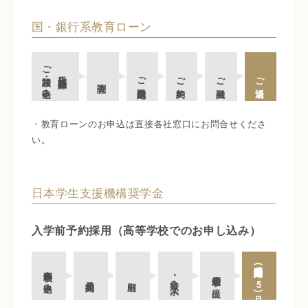
国・銀行系教育ローン
ご相談・お申込み
日本政策金融公庫に
ご融資決定
ご契約
ご融資
ご返済
調査
・教育ローンのお申込は直接各社窓口にお問合せくださ
い。
日本学生支援機構奨学金
入学前予約採用（高等学校でのお申し込み）
奨学金支給開始
(
4
高等学校に
進学届の提出
合格･入学
･
予約採用
出願
申込み
5
月)