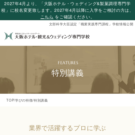
2027年4月より、「大阪ホテル・ウェディング&製菓調理専門学
校」に校名変更致します。2027年4月以降に入学をご検討の方は、
こちら
をご確認ください。
文部科学大臣認定「職業実践専門課程」学校情報公開
特別講義
TOP
/
学びの特徴
/
特別講義
業界で活躍するプロに学ぶ