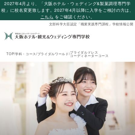
2027年4月より、「大阪ホテル・ウェディング&製菓調理専門学
校」に校名変更致します。2027年4月以降に入学をご検討の方は、
こちら
をご確認ください。
文部科学大臣認定「職業実践専門課程」学校情報公開
ブライダルドレス
TOP
/
学科・コース
/
ブライダルワールド
/
コーディネーターコース