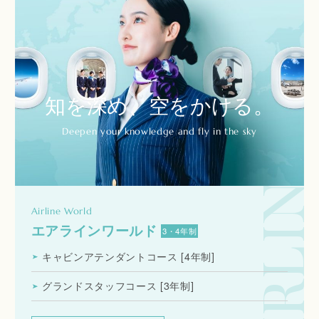
知を深め、
空をかける。
Deepen your knowledge and fly in the sky
AIRLINE
Airline World
エアラインワールド
3・4年制
キャビンアテンダントコース
[4年制]
グランドスタッフコース
[3年制]