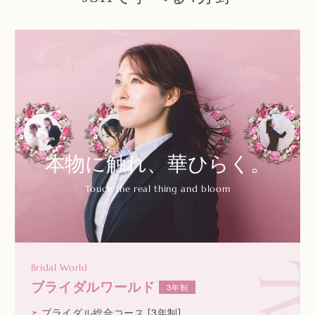
本物に触れ、
華ひらく。
Touch the real thing and bloom
Bridal World
ブライダルワールド
3年制
ブライダル総合コース
[3年制]