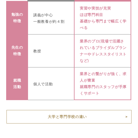
実習や実技が充実
勉強の
ほぼ専門科目
講義が中心
特徴
基礎から専門まで幅広く学
一般教養が約４割
べる
業界のプロ(現場で活躍さ
先生の
れているブライダルプラン
教授
特徴
ナーやドレススタイリスト
など)
業界との繋がりが強く、求
就職
人が豊富
個人で活動
活動
就職専門のスタッフが手厚
くサポート
大学と専門学校の違い