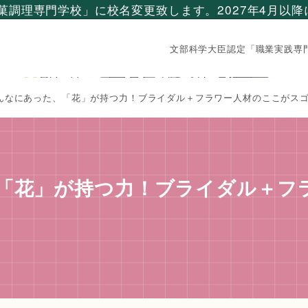
製菓調理専門学校」に校名変更致します。2027年4月以
文部科学大臣認定「職業実践専
んなにあった、「花」が持つ力！ブライダル＋フラワー人材のここがス
「花」が持つ力！ブライダル＋フ