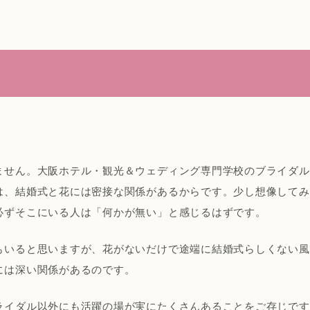
にある、「花のある空間」
ません。大阪ホテル・観光＆ウェディング専門学校のブライダル
ー＋ブライダル＝フォーマル？
は、結婚式と花には密接な関係があるからです。少し想像してみ
必ずそこにいる人は「何かが無い」と感じるはずです。
ダルのコースにフラワーのカリキュラムがあるワ
もいると思いますが、花がないだけで途端に結婚式らしくない風
は無縁の世界？いえいえ、そんなことはありませ
には深い関係があるのです。
ライダル以外にも活躍の場が実にたくさんあることをご存じです