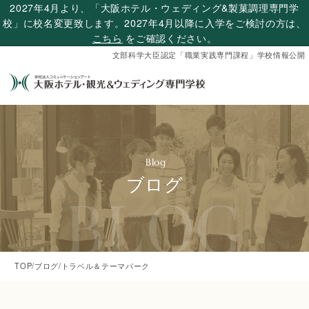
2027年4月より、「大阪ホテル・ウェディング&製菓調理専門学
校」に校名変更致します。2027年4月以降に入学をご検討の方は、
こちら
をご確認ください。
文部科学大臣認定「職業実践専門課程」学校情報公開
ブログ
BLOG
TOP
/
ブログ
/
トラベル＆テーマパーク