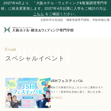
2027年4月より、「大阪ホテル・ウェディング&製菓調理専門学
校」に校名変更致します。2027年4月以降に入学をご検討の方は、
こちら
をご確認ください。
文部科学大臣認定「職業実践専門課程」学校情報公開
スペシャルイベント
JSHフェスティバル
初めての来校の方はこちらへのご参加がオス
スメ！！校舎内を自由に巡り、気になる体験
や説明を受けてみよう！数ある職業から、き
08/16(日)
っとあなたにピッタリの職業が見つかるは
ず！この機会をお見逃しなく！！