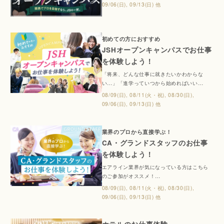
ベントを開催！選べる体験メニューで「自分
09/06(日), 09/13(日) 他
のやりたいこと」がきっと見つかる！また、
就職に強い学校の「就職実績」もイベント内
でご紹介！ 保護者様には、学費説明会や個別
相談会も同時開催！進学に関する疑問や不安
初めての方におすすめ
もその場で解消できます。ぜひお友達や保護
JSHオープンキャンパスでお仕事
者の方と一緒にご参加ください。
を体験しよう！
「将来、どんな仕事に就きたいかわからな
い…」「進学っていつから始めればいい
の？」そんな高校1・2年生におすすめのイベ
08/09(日), 08/11(火・祝), 08/30(日),
ントです！イベントでは選べる体験メニュー
09/06(日), 09/13(日) 他
で、いろんなお仕事の“リアル”を体験！あなた
の「好き」がきっと見つかります。また、就
職に強い学校の「就職実績」もイベント内で
業界のプロから直接学ぶ！
ご紹介！ 保護者様には、学費説明会や個別相
CA・グランドスタッフのお仕事
談会も同時開催！進学に関する疑問や不安も
を体験しよう！
その場で解消できます。ぜひお友達や保護者
の方と一緒にご参加ください。
エアライン業界が気になっている方はこちら
のご参加がオススメ！
お仕事体験だけでなく「専門と大学の違いが
08/09(日), 08/11(火・祝), 08/30(日),
知れる」「面接のポイントやノウハウを聞け
09/06(日), 09/13(日) 他
る」「業界の裏側が聞ける」などJSHでしか
聞けない内容盛りだくさん！ご希望の方は、
個別進路相談も可能です。