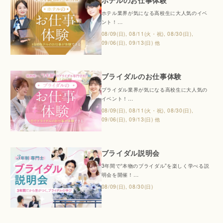
ホテルのお仕事体験
ホテル業界が気になる高校生に大人気のイベ
ント！
人気のホテルのお仕事を体験できる特別な1日
08/09(日), 08/11(火・祝), 08/30(日),
♪
09/06(日), 09/13(日) 他
「人を喜ばせるのが好き」「接客サービスが
好き」「将来ホテル業界に関わってみたい」
「英語力を活かした仕事に就きたい」そんな
ブライダルのお仕事体験
人にぴったり！お友だちと一緒の参加も大歓
迎です。
ブライダル業界が気になる高校生に大人気の
イベント！
人気のブライダルのお仕事を体験できる特別
08/09(日), 08/11(火・祝), 08/30(日),
な1日♪
09/06(日), 09/13(日) 他
「人を喜ばせるのが好き」「オシャレが好
き」「将来ブライダル業界に関わってみた
い」そんな人にぴったり！お友だちと一緒の
ブライダル説明会
参加も大歓迎です。
3年間で“本物のブライダル”を楽しく学べる説
明会を開催！
プロデュース・ドレススタイリスト・ヘアメ
08/09(日), 08/30(日)
イク・演出までトータルに学べる3年制コース
の魅力や、目指せる職種、授業カリキュラム
について詳しくご紹介します。
保護者様向けの学費説明会や個別相談も同時