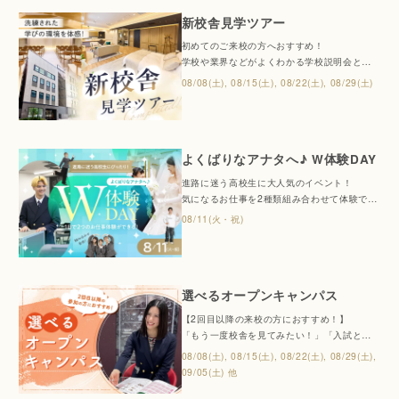
メです。
新校舎見学ツアー
親子で一緒にご参加いただくことでその後の
お話合いもスムーズになります。
初めてのご来校の方へおすすめ！
保護者様向け相談会・個別相談会同時開催。
学校や業界などがよくわかる学校説明会と、
最新設備見学ツアーを開催する1日です。
08/08(土), 08/15(土), 08/22(土), 08/29(土)
よくばりなアナタへ♪ W体験DAY
進路に迷う高校生に大人気のイベント！
気になるお仕事を2種類組み合わせて体験でき
るお得な1日♪
08/11(火・祝)
※1種類のみの選択も可能です！
選べるオープンキャンパス
【2回目以降の来校の方におすすめ！】
「もう一度校舎を見てみたい！」「入試と学
費の説明だけ聞きたい！」など、あなたのご
08/08(土), 08/15(土), 08/22(土), 08/29(土),
希望に合わせて行います。
09/05(土) 他
どのイベントに申し込もうか悩んでいる2回目
以降の来校の方はぜひこちらからご予約くだ