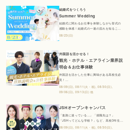
結婚式をつくろう
Summer Wedding
結婚式に関わるお仕事を体験しながら挙式の
感動を体感！結婚式の一連の流れを知ること
ができるこの夏だけのスペシャルイベントで
08/23(日)
す！在校生がサポートするので1人での参加も
安心♪憧れの結婚式に参列してみよう！当日は
白 or 水色 or 黄色のモノを身に付けてきて
外国語を活かせる！
ね！
観光・ホテル・エアライン業界説
明会＆お仕事体験
外国語を活かした仕事に興味がある高校生必
見！
旅行・ホテル・空港など、外国語を活かせる
08/09(日), 08/11(火・祝), 08/30(日),
仕事の魅力や仕事内容をわかりやすく紹介し
09/06(日), 09/13(日) 他
ます。CA・グランドスタッフ・ホテルスタッ
フの仕事体験も実施！「どんな仕事？」「語
学力はどれくらい必要？」などの疑問にもお
JSHオープンキャンパス
答えします。観光・ホテル・エアライン業界
「進路に迷っている…」「就職先は？」
に興味がある人は、ぜひご参加ください！
「JSHってどんな学校？」など、高校3年生の
みなさんに向けた進路選びの第一歩となるイ
08/09(日), 08/11(火・祝), 08/30(日),