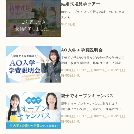
結婚式場見学ツアー
開催。ぜひお友達や保護者の方と一緒にご参
加ください。
ホテル・ブライダル分野を検討中の方にオス
スメ★
結婚式場を見学できる特別イベント！見学後
08/10(月)
はケーキセットで贅沢なティータイムを満喫
しちゃおう♪
高校生限定！定員に達しましたので受付を終
了いたしました。
AO入学＋学費説明会
本校での学びの特徴などの全体的な学校のご
説明、校舎見学の後、募集コース・入試の種
類・スケジュール・選考方法の説明や、作
08/08(土), 08/15(土), 08/22(土), 08/29(土),
文・面接のポイントなど、入試対策のための
09/05(土) 他
アドバイスを行います。また、あなたが目指
す業界についてのお仕事紹介や、求められる
人物像もお伝えできるため将来のビジョンが
親子でオープンキャンパス
はっきりしますよ。
※平日をご希望の場合は、別途LINE又はお電
親子でオープンキャンパスに参加しよう！
話でご相談ください。
お仕事について詳しく知れて、進路について
も相談できます。
08/08(土), 08/15(土), 08/22(土), 08/29(土),
進路選びでお悩みの3年生の皆さんにも、高校
09/05(土) 他
での三者面談に向けてより具体的に進路のこ
とを考えている高校2年生の皆さんにもオスス